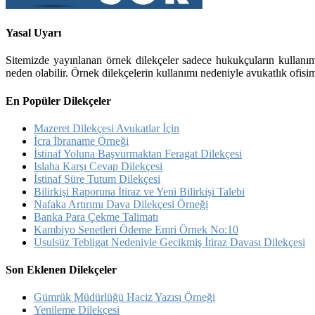
Yasal Uyarı
Sitemizde yayınlanan örnek dilekçeler sadece hukukçuların kullanım
neden olabilir. Örnek dilekçelerin kullanımı nedeniyle avukatlık ofisim
En Popüler Dilekçeler
Mazeret Dilekçesi Avukatlar İçin
İcra İbraname Örneği
İstinaf Yoluna Başvurmaktan Feragat Dilekçesi
Islaha Karşı Cevap Dilekçesi
İstinaf Süre Tutum Dilekçesi
Bilirkişi Raporuna İtiraz ve Yeni Bilirkişi Talebi
Nafaka Artırımı Dava Dilekçesi Örneği
Banka Para Çekme Talimatı
Kambiyo Senetleri Ödeme Emri Örnek No:10
Usulsüz Tebligat Nedeniyle Gecikmiş İtiraz Davası Dilekçesi
Son Eklenen Dilekçeler
Gümrük Müdürlüğü Haciz Yazısı Örneği
Yenileme Dilekçesi