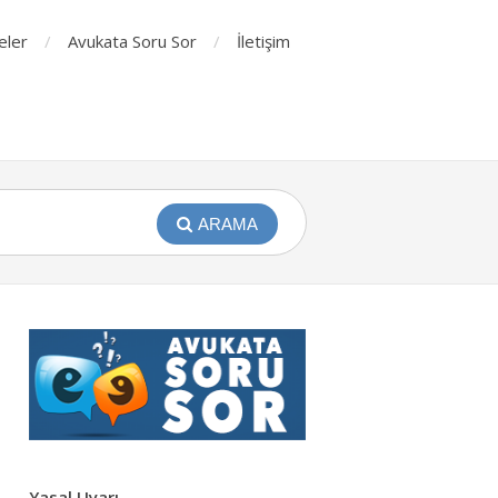
eler
Avukata Soru Sor
İletişim
ARAMA
Yasal Uyarı