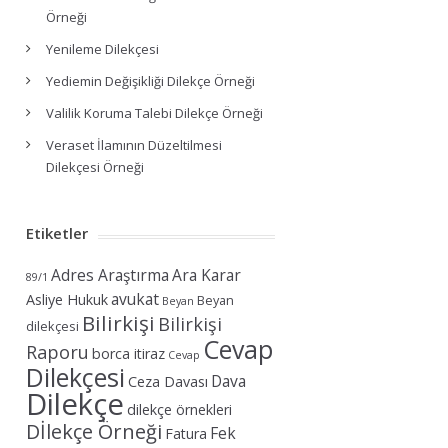
Örneği
Yenileme Dilekçesi
Yediemin Değişikliği Dilekçe Örneği
Valilik Koruma Talebi Dilekçe Örneği
Veraset İlamının Düzeltilmesi
Dilekçesi Örneği
Etiketler
Adres Araştırma
Ara Karar
89/1
avukat
Asliye Hukuk
Beyan
Beyan
Bilirkişi
Bilirkişi
dilekçesi
Cevap
Raporu
borca itiraz
Cevap
Dilekçesi
Dava
Ceza Davası
Dilekçe
dilekçe örnekleri
Dİlekçe Örneği
Fek
Fatura