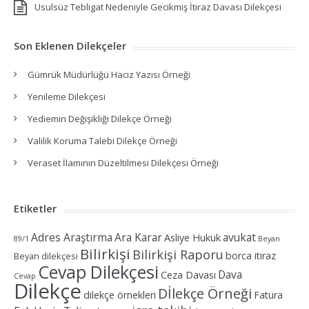
Usulsüz Tebligat Nedeniyle Gecikmiş İtiraz Davası Dilekçesi
Son Eklenen Dilekçeler
Gümrük Müdürlüğü Haciz Yazısı Örneği
Yenileme Dilekçesi
Yediemin Değişikliği Dilekçe Örneği
Valilik Koruma Talebi Dilekçe Örneği
Veraset İlamının Düzeltilmesi Dilekçesi Örneği
Etiketler
Adres Araştırma
Ara Karar
avukat
Asliye Hukuk
89/1
Beyan
Bilirkişi
Bilirkişi Raporu
borca itiraz
Beyan dilekçesi
Cevap Dilekçesi
Dava
Ceza Davası
Cevap
Dilekçe
Dİlekçe Örneği
dilekçe örnekleri
Fatura