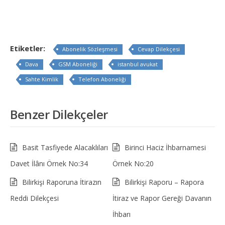
Etiketler:
Abonelik Sözleşmesi
Cevap Dilekçesi
Dava
GSM Aboneliği
istanbul avukat
Sahte Kimlik
Telefon Aboneliği
Benzer Dilekçeler
Basit Tasfiyede Alacaklıları
Birinci Haciz İhbarnamesi
Davet İlânı Örnek No:34
Örnek No:20
Bilirkişi Raporuna İtirazın
Bilirkişi Raporu – Rapora
Reddi Dilekçesi
İtiraz ve Rapor Gereği Davanın
İhbarı