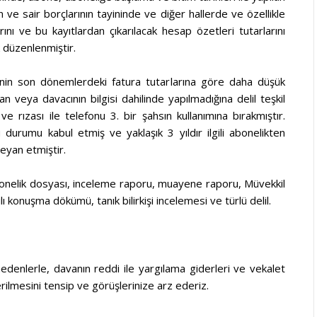
 ve sair borçlarının tayininde ve diğer hallerde ve özellikle
ını ve bu kayıtlardan çıkarılacak hesap özetleri tutarlarını
k düzenlenmiştir.
inin son dönemlerdeki fatura tutarlarına göre daha düşük
 veya davacının bilgisi dahilinde yapılmadığına delil teşkil
e rızası ile telefonu 3. bir şahsın kullanımına bırakmıştır.
urumu kabul etmiş ve yaklaşık 3 yıldır ilgili abonelikten
beyan etmiştir.
nelik dosyası, inceleme raporu, muayene raporu, Müvekkil
ılı konuşma dökümü, tanık bilirkişi incelemesi ve türlü delil.
edenlerle, davanın reddi ile yargılama giderleri ve vekalet
rilmesini tensip ve görüşlerinize arz ederiz.