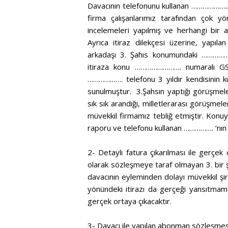
Davacının telefonunu kullanan ……………….. ya
firma çalışanlarımız tarafından çok yö
incelemeleri yapılmış ve herhangi bir 
Ayrıca itiraz dilekçesi üzerine, yap
arkadaşı 3. Şahıs konumundaki …………………
itiraza konu ……………………. numaralı GSM
………………. telefonu 3 yıldır kendisinin ku
sunulmuştur. 3.Şahsın yaptığı görüşmeler
sık sık arandığı, milletlerarası görüşmel
müvekkil firmamız tebliğ etmiştir. Konuy
raporu ve telefonu kullanan ……………. ‘nın i
2- Detaylı fatura çıkarılması ile gerçek
olarak sözleşmeye taraf olmayan 3. bir 
davacının eyleminden dolayı müvekkil şi
yönündeki itirazı da gerçeği yansıtmamakt
gerçek ortaya çıkacaktır.
3- Davacı ile yapılan abonman sözleşmesi