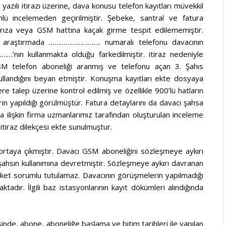
zılı itirazı üzerine, dava konusu telefon kayıtları müvekkil
nlü incelemeden geçirilmiştir. Şebeke, santral ve fatura
arıza veya GSM hattına kaçak girme tespit edilememiştir.
ılan araştırmada ………………………. numaralı telefonu davacının
’nın kullanmakta olduğu farkedilmiştir. itiraz nedeniyle
 telefon aboneliği aranmış ve telefonu açan 3. Şahıs
llandığını beyan etmiştir. Konuşma kayıtları ekte dosyaya
e talep üzerine kontrol edilmiş ve özellikle 900’lü hatların
erin yapıldığı görülmüştür. Fatura detaylarını da davacı şahsa
a ilişkin firma uzmanlarımız tarafından oluşturulan inceleme
tiraz dilekçesi ekte sunulmuştur.
 ortaya çıkmıştır. Davacı GSM aboneliğini sözleşmeye aykırı
şahsın kullanımına devretmiştir. Sözleşmeye aykırı davranan
rket sorumlu tutulamaz. Davacının görüşmelerin yapılmadığı
adır. İlgili baz istasyonlarının kayıt dökümleri alındığında
nde, abone, aboneliğe başlama ve bitim tarihleri ile yapılan