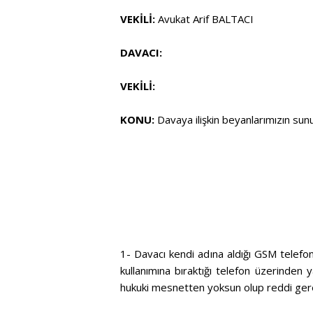
VEKİLİ:
Avukat Arif BALTACI
DAVACI:
VEKİLİ:
KONU:
Davaya ilişkin beyanlarımızın sunu
1- Davacı kendi adına aldığı GSM telefon 
kullanımına bıraktığı telefon üzerinden y
hukuki mesnetten yoksun olup reddi gere