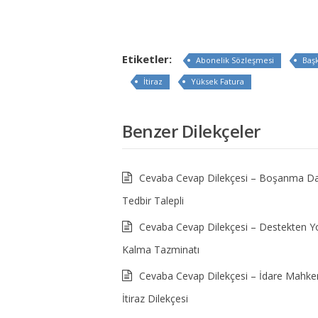
Etiketler:
Abonelik Sözleşmesi
Baş
İtiraz
Yüksek Fatura
Benzer Dilekçeler
Cevaba Cevap Dilekçesi – Boşanma Da
Tedbir Talepli
Cevaba Cevap Dilekçesi – Destekten Y
Kalma Tazminatı
Cevaba Cevap Dilekçesi – İdare Mahk
İtiraz Dilekçesi