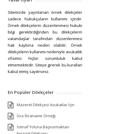
Sitemizde yayınlanan örnek dilekçeler
sadece hukukçuların kullanımı içindir.
Örnek dilekçelerin düzenlenmesi hukuki
bilgi gerektirdiğinden bu dilekçelerin
vatandaşlar tarafından düzenlenmesi
hak kaybına neden olabilir. Örnek
dilekçelerin kullanımı nedeniyle avukatlık
ofisimiz hiçbir sorumluluk kabul
etmemektedir. Siteye girerek bu kuralları
kabul etmiş sayılırsınız.
En Popüler Dilekçeler
Mazeret Dilekçesi Avukatlar İçin
İcra İbraname Örneği
İstinaf Yoluna Başvurmaktan
Feragat Dilekçesi