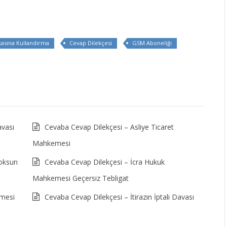
kasına Kullandırma
Cevap Dilekçesi
GSM Aboneliği
vası
Cevaba Cevap Dilekçesi – Asliye Ticaret
Mahkemesi
oksun
Cevaba Cevap Dilekçesi – İcra Hukuk
Mahkemesi Geçersiz Tebligat
emesi
Cevaba Cevap Dilekçesi – İtirazın İptali Davası