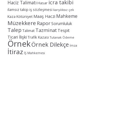
icra takibi
Haciz Talimatı
Hasar
ilamsız takip
iş sözleşmesi
karşılıksız çek
Mahkeme
Maaş Haczi
Kaza
Kötüniyet
Müzekkere
Rapor
Sorumluluk
Talep
Tazminat
Tespit
Talimat
Ticari İlişki
Trafik Kazası
Tutanak
Ödeme
Örnek
Örnek Dilekçe
İmza
İtiraz
İŞ Mahkemesi