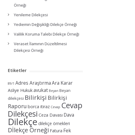
Örneği
Yenileme Dilekçesi
Yediemin Değişikliği Dilekçe Örneği
Valilik Koruma Talebi Dilekçe Örneği
Veraset İlamının Düzeltilmesi
Dilekçesi Örneği
Etiketler
Adres Araştırma
Ara Karar
89/1
avukat
Asliye Hukuk
Beyan
Beyan
Bilirkişi
Bilirkişi
dilekçesi
Cevap
Raporu
borca itiraz
Cevap
Dilekçesi
Dava
Ceza Davası
Dilekçe
dilekçe örnekleri
Dİlekçe Örneği
Fek
Fatura